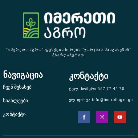
“ᲘᲛᲔᲠᲔᲗᲘ ᲐᲒᲠᲝ” ᲤᲣᲜᲥᲪᲘᲝᲜᲘᲠᲔᲑᲡ “ᲯᲝᲠᲯᲘᲐᲜ ᲛᲐᲜᲒᲐᲜᲔᲖᲘᲡ”
ᲛᲮᲐᲠᲓᲐᲭᲔᲠᲘᲗ.
ნავიგაცია
კონტაქტი
ჩვენ შესახებ
ტელ. ნომერი 557 77 44 70
ელ.ფოსტა info@imeretiagro.ge
სიახლეები
კონტაქტი