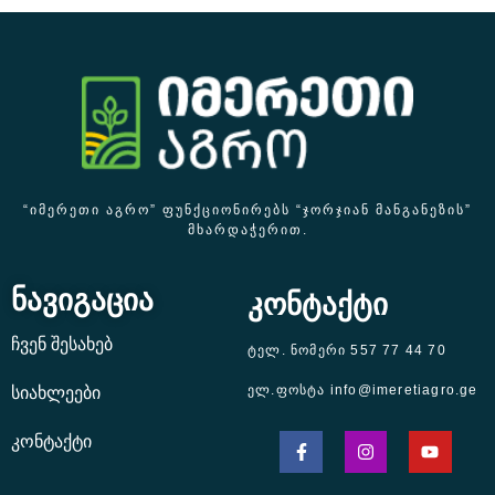
“ᲘᲛᲔᲠᲔᲗᲘ ᲐᲒᲠᲝ” ᲤᲣᲜᲥᲪᲘᲝᲜᲘᲠᲔᲑᲡ “ᲯᲝᲠᲯᲘᲐᲜ ᲛᲐᲜᲒᲐᲜᲔᲖᲘᲡ”
ᲛᲮᲐᲠᲓᲐᲭᲔᲠᲘᲗ.
ნავიგაცია
კონტაქტი
ჩვენ შესახებ
ტელ. ნომერი 557 77 44 70
ელ.ფოსტა info@imeretiagro.ge
სიახლეები
კონტაქტი