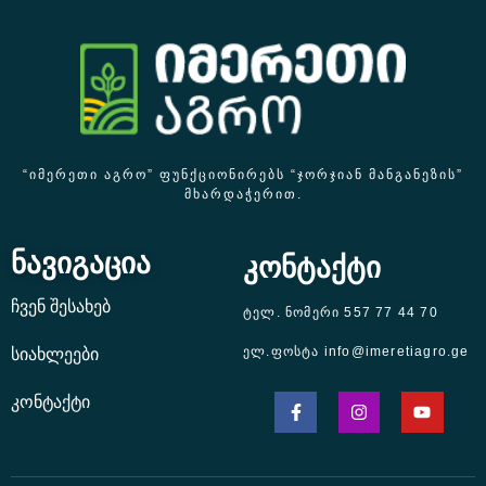
“ᲘᲛᲔᲠᲔᲗᲘ ᲐᲒᲠᲝ” ᲤᲣᲜᲥᲪᲘᲝᲜᲘᲠᲔᲑᲡ “ᲯᲝᲠᲯᲘᲐᲜ ᲛᲐᲜᲒᲐᲜᲔᲖᲘᲡ”
ᲛᲮᲐᲠᲓᲐᲭᲔᲠᲘᲗ.
ნავიგაცია
კონტაქტი
ჩვენ შესახებ
ტელ. ნომერი 557 77 44 70
ელ.ფოსტა info@imeretiagro.ge
სიახლეები
კონტაქტი