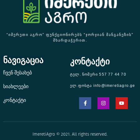
“ᲘᲛᲔᲠᲔᲗᲘ ᲐᲒᲠᲝ” ᲤᲣᲜᲥᲪᲘᲝᲜᲘᲠᲔᲑᲡ “ᲯᲝᲠᲯᲘᲐᲜ ᲛᲐᲜᲒᲐᲜᲔᲖᲘᲡ”
ᲛᲮᲐᲠᲓᲐᲭᲔᲠᲘᲗ.
ნავიგაცია
კონტაქტი
ჩვენ შესახებ
ტელ. ნომერი 557 77 44 70
ელ.ფოსტა info@imeretiagro.ge
სიახლეები
კონტაქტი
ImeretiAgro © 2021. All rights reserved.