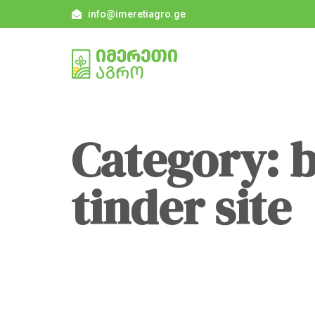
info@imeretiagro.ge
Category: b
tinder site