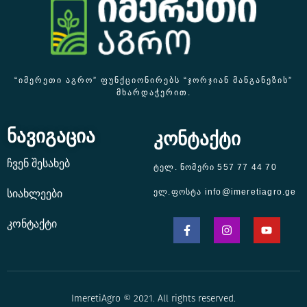
“ᲘᲛᲔᲠᲔᲗᲘ ᲐᲒᲠᲝ” ᲤᲣᲜᲥᲪᲘᲝᲜᲘᲠᲔᲑᲡ “ᲯᲝᲠᲯᲘᲐᲜ ᲛᲐᲜᲒᲐᲜᲔᲖᲘᲡ”
ᲛᲮᲐᲠᲓᲐᲭᲔᲠᲘᲗ.
ნავიგაცია
კონტაქტი
ჩვენ შესახებ
ტელ. ნომერი 557 77 44 70
ელ.ფოსტა info@imeretiagro.ge
სიახლეები
კონტაქტი
ImeretiAgro © 2021. All rights reserved.