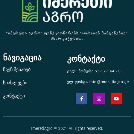
“ᲘᲛᲔᲠᲔᲗᲘ ᲐᲒᲠᲝ” ᲤᲣᲜᲥᲪᲘᲝᲜᲘᲠᲔᲑᲡ “ᲯᲝᲠᲯᲘᲐᲜ ᲛᲐᲜᲒᲐᲜᲔᲖᲘᲡ”
ᲛᲮᲐᲠᲓᲐᲭᲔᲠᲘᲗ.
ნავიგაცია
კონტაქტი
ჩვენ შესახებ
ტელ. ნომერი 557 77 44 70
ელ.ფოსტა info@imeretiagro.ge
სიახლეები
კონტაქტი
ImeretiAgro © 2021. All rights reserved.