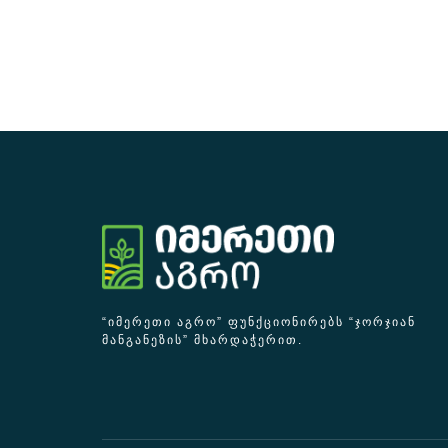
“ᲘᲛᲔᲠᲔᲗᲘ ᲐᲒᲠᲝ” ᲤᲣᲜᲥᲪᲘᲝᲜᲘᲠᲔᲑᲡ “ᲯᲝᲠᲯᲘᲐᲜ
ᲛᲐᲜᲒᲐᲜᲔᲖᲘᲡ” ᲛᲮᲐᲠᲓᲐᲭᲔᲠᲘᲗ.