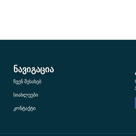
ნავიგაცია
ჩვენ შესახებ
სიახლეები
კონტაქტი