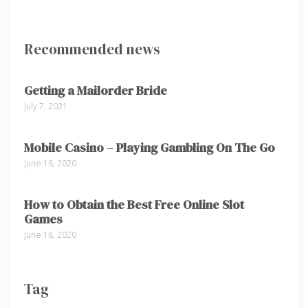
Recommended news
Getting a Mailorder Bride
July 7, 2021
Mobile Casino – Playing Gambling On The Go
June 18, 2020
How to Obtain the Best Free Online Slot
Games
June 18, 2020
Tag