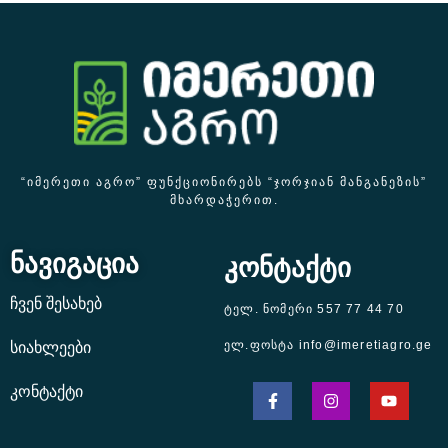
“ᲘᲛᲔᲠᲔᲗᲘ ᲐᲒᲠᲝ” ᲤᲣᲜᲥᲪᲘᲝᲜᲘᲠᲔᲑᲡ “ᲯᲝᲠᲯᲘᲐᲜ ᲛᲐᲜᲒᲐᲜᲔᲖᲘᲡ”
ᲛᲮᲐᲠᲓᲐᲭᲔᲠᲘᲗ.
ნავიგაცია
კონტაქტი
ჩვენ შესახებ
ტელ. ნომერი 557 77 44 70
ელ.ფოსტა info@imeretiagro.ge
სიახლეები
კონტაქტი