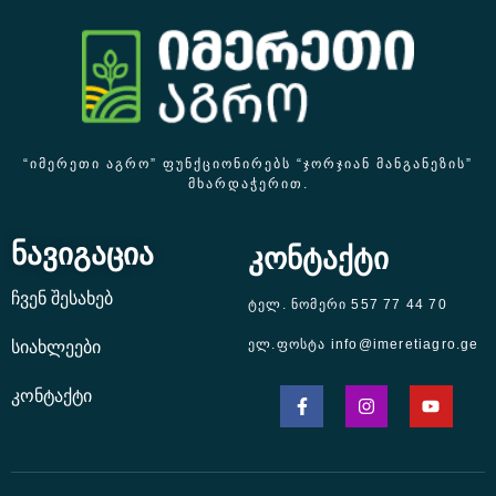
“ᲘᲛᲔᲠᲔᲗᲘ ᲐᲒᲠᲝ” ᲤᲣᲜᲥᲪᲘᲝᲜᲘᲠᲔᲑᲡ “ᲯᲝᲠᲯᲘᲐᲜ ᲛᲐᲜᲒᲐᲜᲔᲖᲘᲡ”
ᲛᲮᲐᲠᲓᲐᲭᲔᲠᲘᲗ.
ნავიგაცია
კონტაქტი
ჩვენ შესახებ
ტელ. ნომერი 557 77 44 70
ელ.ფოსტა info@imeretiagro.ge
სიახლეები
კონტაქტი