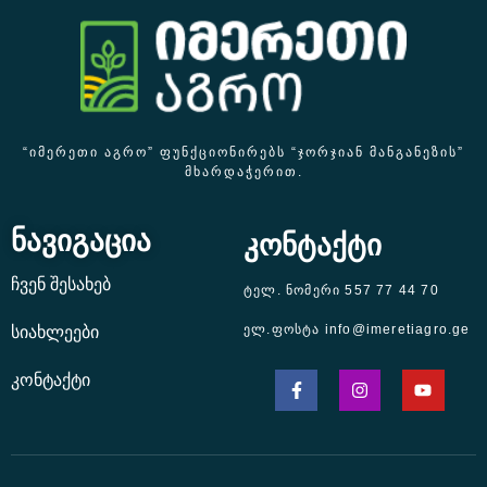
“ᲘᲛᲔᲠᲔᲗᲘ ᲐᲒᲠᲝ” ᲤᲣᲜᲥᲪᲘᲝᲜᲘᲠᲔᲑᲡ “ᲯᲝᲠᲯᲘᲐᲜ ᲛᲐᲜᲒᲐᲜᲔᲖᲘᲡ”
ᲛᲮᲐᲠᲓᲐᲭᲔᲠᲘᲗ.
ნავიგაცია
კონტაქტი
ჩვენ შესახებ
ტელ. ნომერი 557 77 44 70
ელ.ფოსტა info@imeretiagro.ge
სიახლეები
კონტაქტი