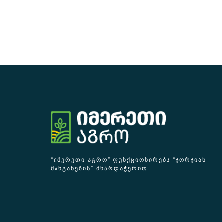
“ᲘᲛᲔᲠᲔᲗᲘ ᲐᲒᲠᲝ” ᲤᲣᲜᲥᲪᲘᲝᲜᲘᲠᲔᲑᲡ “ᲯᲝᲠᲯᲘᲐᲜ
ᲛᲐᲜᲒᲐᲜᲔᲖᲘᲡ” ᲛᲮᲐᲠᲓᲐᲭᲔᲠᲘᲗ.