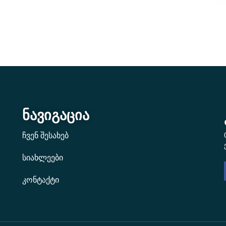
ნავიგაცია
ჩვენ შესახებ
სიახლეები
კონტაქტი