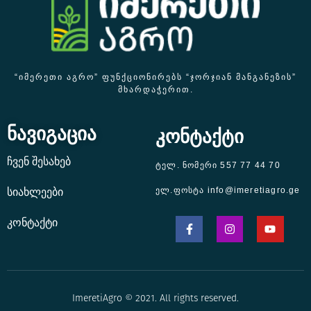
“ᲘᲛᲔᲠᲔᲗᲘ ᲐᲒᲠᲝ” ᲤᲣᲜᲥᲪᲘᲝᲜᲘᲠᲔᲑᲡ “ᲯᲝᲠᲯᲘᲐᲜ ᲛᲐᲜᲒᲐᲜᲔᲖᲘᲡ”
ᲛᲮᲐᲠᲓᲐᲭᲔᲠᲘᲗ.
ნავიგაცია
კონტაქტი
ჩვენ შესახებ
ტელ. ნომერი 557 77 44 70
ელ.ფოსტა info@imeretiagro.ge
სიახლეები
კონტაქტი
ImeretiAgro © 2021. All rights reserved.