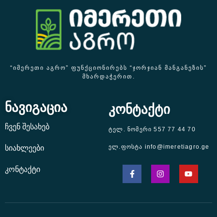
“ᲘᲛᲔᲠᲔᲗᲘ ᲐᲒᲠᲝ” ᲤᲣᲜᲥᲪᲘᲝᲜᲘᲠᲔᲑᲡ “ᲯᲝᲠᲯᲘᲐᲜ ᲛᲐᲜᲒᲐᲜᲔᲖᲘᲡ”
ᲛᲮᲐᲠᲓᲐᲭᲔᲠᲘᲗ.
ნავიგაცია
კონტაქტი
ჩვენ შესახებ
ტელ. ნომერი 557 77 44 70
ელ.ფოსტა info@imeretiagro.ge
სიახლეები
კონტაქტი