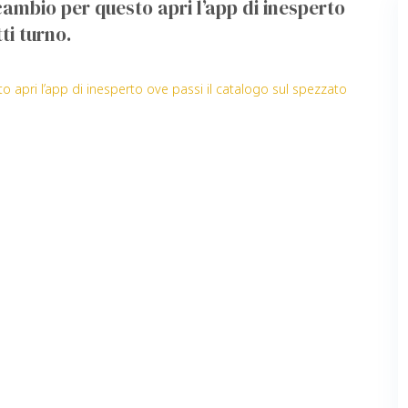
cambio per questo apri l’app di inesperto
ti turno.
 apri l’app di inesperto ove passi il catalogo sul spezzato