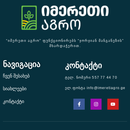
“ᲘᲛᲔᲠᲔᲗᲘ ᲐᲒᲠᲝ” ᲤᲣᲜᲥᲪᲘᲝᲜᲘᲠᲔᲑᲡ “ᲯᲝᲠᲯᲘᲐᲜ ᲛᲐᲜᲒᲐᲜᲔᲖᲘᲡ”
ᲛᲮᲐᲠᲓᲐᲭᲔᲠᲘᲗ.
ნავიგაცია
კონტაქტი
ჩვენ შესახებ
ტელ. ნომერი 557 77 44 70
ელ.ფოსტა info@imeretiagro.ge
სიახლეები
კონტაქტი