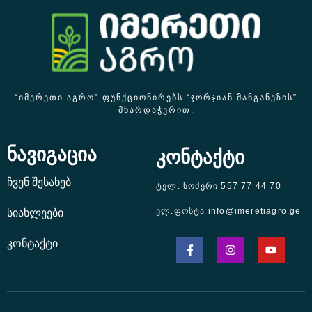
“ᲘᲛᲔᲠᲔᲗᲘ ᲐᲒᲠᲝ” ᲤᲣᲜᲥᲪᲘᲝᲜᲘᲠᲔᲑᲡ “ᲯᲝᲠᲯᲘᲐᲜ ᲛᲐᲜᲒᲐᲜᲔᲖᲘᲡ”
ᲛᲮᲐᲠᲓᲐᲭᲔᲠᲘᲗ.
ნავიგაცია
კონტაქტი
ჩვენ შესახებ
ტელ. ნომერი 557 77 44 70
ელ.ფოსტა info@imeretiagro.ge
სიახლეები
კონტაქტი