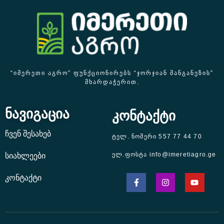
“ᲘᲛᲔᲠᲔᲗᲘ ᲐᲒᲠᲝ” ᲤᲣᲜᲥᲪᲘᲝᲜᲘᲠᲔᲑᲡ “ᲯᲝᲠᲯᲘᲐᲜ ᲛᲐᲜᲒᲐᲜᲔᲖᲘᲡ”
ᲛᲮᲐᲠᲓᲐᲭᲔᲠᲘᲗ.
ნავიგაცია
კონტაქტი
ჩვენ შესახებ
ტელ. ნომერი 557 77 44 70
ელ.ფოსტა info@imeretiagro.ge
სიახლეები
კონტაქტი