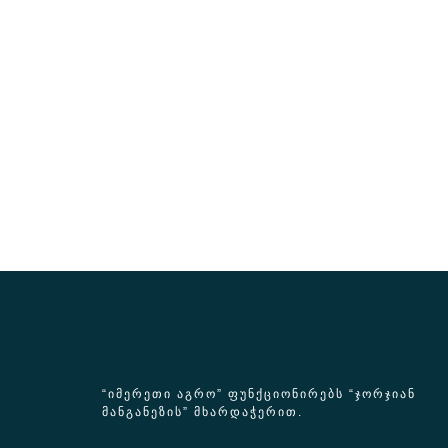
“ᲘᲛᲔᲠᲔᲗᲘ ᲐᲒᲠᲝ” ᲤᲣᲜᲥᲪᲘᲝᲜᲘᲠᲔᲑᲡ “ᲯᲝᲠᲯᲘᲐᲜ
ᲛᲐᲜᲒᲐᲜᲔᲖᲘᲡ” ᲛᲮᲐᲠᲓᲐᲭᲔᲠᲘᲗ.