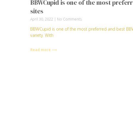
BBWCupid is one of the most prefer
sites
April 30, 2022
No Comments
BBWCupid is one of the most preferred and best BBW
variety. With
Read more ⟶