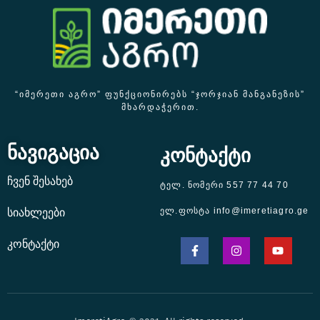
“ᲘᲛᲔᲠᲔᲗᲘ ᲐᲒᲠᲝ” ᲤᲣᲜᲥᲪᲘᲝᲜᲘᲠᲔᲑᲡ “ᲯᲝᲠᲯᲘᲐᲜ ᲛᲐᲜᲒᲐᲜᲔᲖᲘᲡ”
ᲛᲮᲐᲠᲓᲐᲭᲔᲠᲘᲗ.
ნავიგაცია
კონტაქტი
ჩვენ შესახებ
ტელ. ნომერი 557 77 44 70
ელ.ფოსტა info@imeretiagro.ge
სიახლეები
კონტაქტი