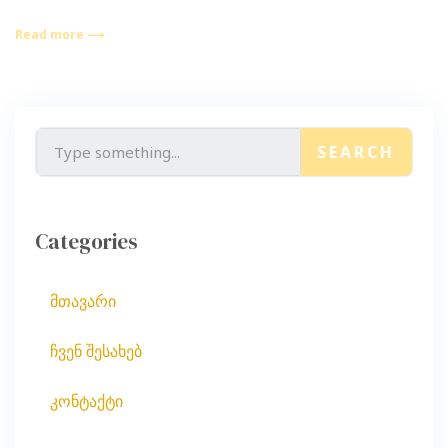
Read more ⟶
SEARCH
Categories
მთავარი
ჩვენ შესახებ
კონტაქტი