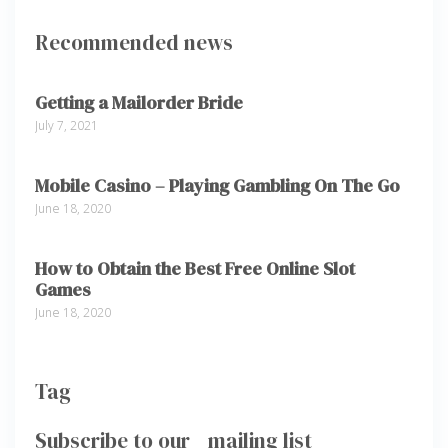
Recommended news
Getting a Mailorder Bride
July 7, 2021
Mobile Casino – Playing Gambling On The Go
June 18, 2020
How to Obtain the Best Free Online Slot
Games
June 18, 2020
Tag
Subscribe to our mailing list