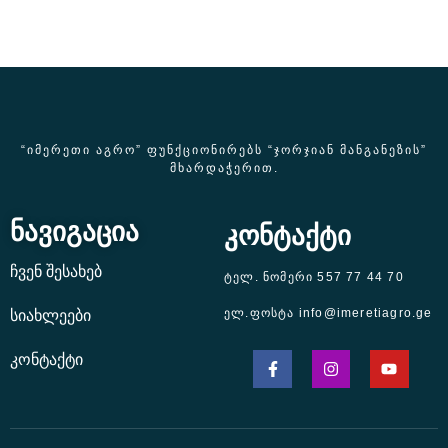
“ᲘᲛᲔᲠᲔᲗᲘ ᲐᲒᲠᲝ” ᲤᲣᲜᲥᲪᲘᲝᲜᲘᲠᲔᲑᲡ “ᲯᲝᲠᲯᲘᲐᲜ ᲛᲐᲜᲒᲐᲜᲔᲖᲘᲡ”
ᲛᲮᲐᲠᲓᲐᲭᲔᲠᲘᲗ.
ნავიგაცია
კონტაქტი
ჩვენ შესახებ
ტელ. ნომერი 557 77 44 70
ელ.ფოსტა info@imeretiagro.ge
სიახლეები
კონტაქტი