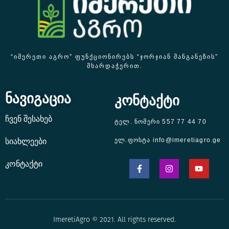
“ᲘᲛᲔᲠᲔᲗᲘ ᲐᲒᲠᲝ” ᲤᲣᲜᲥᲪᲘᲝᲜᲘᲠᲔᲑᲡ “ᲯᲝᲠᲯᲘᲐᲜ ᲛᲐᲜᲒᲐᲜᲔᲖᲘᲡ”
ᲛᲮᲐᲠᲓᲐᲭᲔᲠᲘᲗ.
ნავიგაცია
კონტაქტი
ჩვენ შესახებ
ტელ. ნომერი 557 77 44 70
ელ.ფოსტა info@imeretiagro.ge
სიახლეები
კონტაქტი
ImeretiAgro © 2021. All rights reserved.