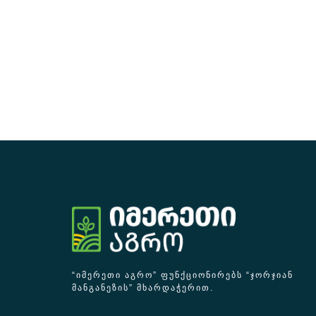
“ᲘᲛᲔᲠᲔᲗᲘ ᲐᲒᲠᲝ” ᲤᲣᲜᲥᲪᲘᲝᲜᲘᲠᲔᲑᲡ “ᲯᲝᲠᲯᲘᲐᲜ
ᲛᲐᲜᲒᲐᲜᲔᲖᲘᲡ” ᲛᲮᲐᲠᲓᲐᲭᲔᲠᲘᲗ.