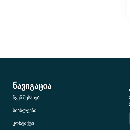
ნავიგაცია
ჩვენ შესახებ
სიახლეები
კონტაქტი