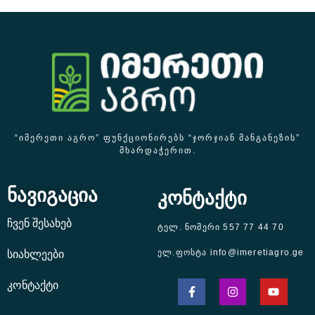
“ᲘᲛᲔᲠᲔᲗᲘ ᲐᲒᲠᲝ” ᲤᲣᲜᲥᲪᲘᲝᲜᲘᲠᲔᲑᲡ “ᲯᲝᲠᲯᲘᲐᲜ ᲛᲐᲜᲒᲐᲜᲔᲖᲘᲡ”
ᲛᲮᲐᲠᲓᲐᲭᲔᲠᲘᲗ.
ნავიგაცია
კონტაქტი
ჩვენ შესახებ
ტელ. ნომერი 557 77 44 70
ელ.ფოსტა info@imeretiagro.ge
სიახლეები
კონტაქტი