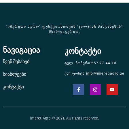
“ᲘᲛᲔᲠᲔᲗᲘ ᲐᲒᲠᲝ” ᲤᲣᲜᲥᲪᲘᲝᲜᲘᲠᲔᲑᲡ “ᲯᲝᲠᲯᲘᲐᲜ ᲛᲐᲜᲒᲐᲜᲔᲖᲘᲡ”
ᲛᲮᲐᲠᲓᲐᲭᲔᲠᲘᲗ.
ნავიგაცია
კონტაქტი
ჩვენ შესახებ
ტელ. ნომერი 557 77 44 70
ელ.ფოსტა info@imeretiagro.ge
სიახლეები
კონტაქტი
ImeretiAgro © 2021. All rights reserved.