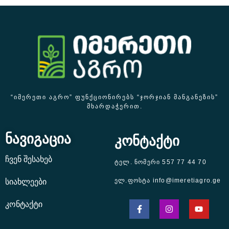
“ᲘᲛᲔᲠᲔᲗᲘ ᲐᲒᲠᲝ” ᲤᲣᲜᲥᲪᲘᲝᲜᲘᲠᲔᲑᲡ “ᲯᲝᲠᲯᲘᲐᲜ ᲛᲐᲜᲒᲐᲜᲔᲖᲘᲡ”
ᲛᲮᲐᲠᲓᲐᲭᲔᲠᲘᲗ.
ნავიგაცია
კონტაქტი
ჩვენ შესახებ
ტელ. ნომერი 557 77 44 70
ელ.ფოსტა info@imeretiagro.ge
სიახლეები
კონტაქტი