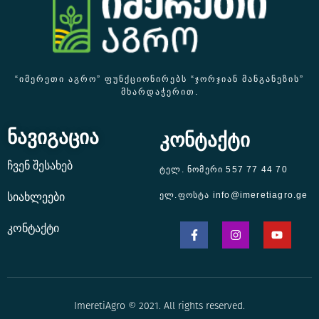
“ᲘᲛᲔᲠᲔᲗᲘ ᲐᲒᲠᲝ” ᲤᲣᲜᲥᲪᲘᲝᲜᲘᲠᲔᲑᲡ “ᲯᲝᲠᲯᲘᲐᲜ ᲛᲐᲜᲒᲐᲜᲔᲖᲘᲡ”
ᲛᲮᲐᲠᲓᲐᲭᲔᲠᲘᲗ.
ნავიგაცია
კონტაქტი
ჩვენ შესახებ
ტელ. ნომერი 557 77 44 70
ელ.ფოსტა info@imeretiagro.ge
სიახლეები
კონტაქტი
ImeretiAgro © 2021. All rights reserved.