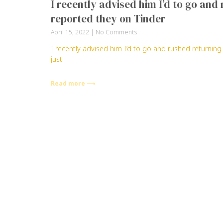
I recently advised him I’d to go and
reported they on Tinder
April 15, 2022
No Comments
I recently advised him I’d to go and rushed returnin
just
Read more ⟶