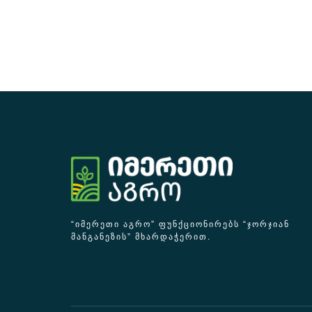
“ᲘᲛᲔᲠᲔᲗᲘ ᲐᲒᲠᲝ” ᲤᲣᲜᲥᲪᲘᲝᲜᲘᲠᲔᲑᲡ “ᲯᲝᲠᲯᲘᲐᲜ
ᲛᲐᲜᲒᲐᲜᲔᲖᲘᲡ” ᲛᲮᲐᲠᲓᲐᲭᲔᲠᲘᲗ.