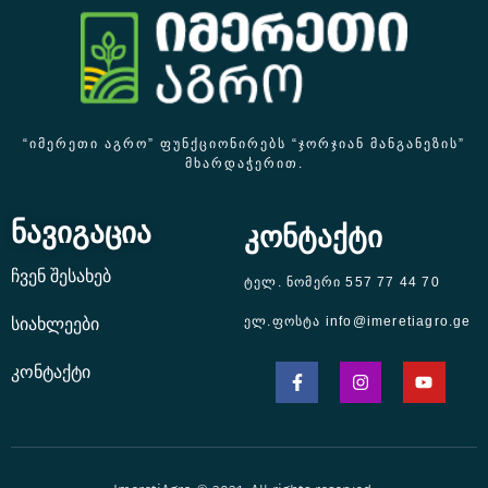
“ᲘᲛᲔᲠᲔᲗᲘ ᲐᲒᲠᲝ” ᲤᲣᲜᲥᲪᲘᲝᲜᲘᲠᲔᲑᲡ “ᲯᲝᲠᲯᲘᲐᲜ ᲛᲐᲜᲒᲐᲜᲔᲖᲘᲡ”
ᲛᲮᲐᲠᲓᲐᲭᲔᲠᲘᲗ.
ნავიგაცია
კონტაქტი
ჩვენ შესახებ
ტელ. ნომერი 557 77 44 70
ელ.ფოსტა info@imeretiagro.ge
სიახლეები
კონტაქტი