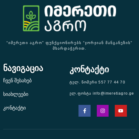
“ᲘᲛᲔᲠᲔᲗᲘ ᲐᲒᲠᲝ” ᲤᲣᲜᲥᲪᲘᲝᲜᲘᲠᲔᲑᲡ “ᲯᲝᲠᲯᲘᲐᲜ ᲛᲐᲜᲒᲐᲜᲔᲖᲘᲡ”
ᲛᲮᲐᲠᲓᲐᲭᲔᲠᲘᲗ.
ნავიგაცია
კონტაქტი
ჩვენ შესახებ
ტელ. ნომერი 557 77 44 70
ელ.ფოსტა info@imeretiagro.ge
სიახლეები
კონტაქტი