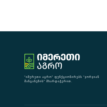
“ᲘᲛᲔᲠᲔᲗᲘ ᲐᲒᲠᲝ” ᲤᲣᲜᲥᲪᲘᲝᲜᲘᲠᲔᲑᲡ “ᲯᲝᲠᲯᲘᲐᲜ
ᲛᲐᲜᲒᲐᲜᲔᲖᲘᲡ” ᲛᲮᲐᲠᲓᲐᲭᲔᲠᲘᲗ.