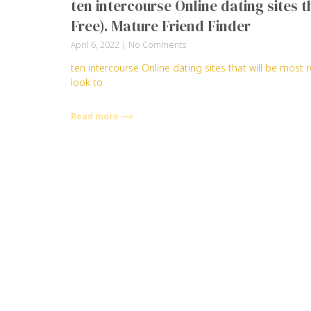
ten intercourse Online dating sites t
Free). Mature Friend Finder
April 6, 2022
No Comments
ten intercourse Online dating sites that will be most 
look to
Read more ⟶