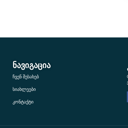
ნავიგაცია
ჩვენ შესახებ
სიახლეები
კონტაქტი