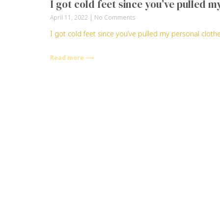
I got cold feet since you’ve pulled 
April 11, 2022
No Comments
I got cold feet since you’ve pulled my personal cloth
Read more ⟶