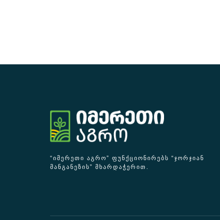
“ᲘᲛᲔᲠᲔᲗᲘ ᲐᲒᲠᲝ” ᲤᲣᲜᲥᲪᲘᲝᲜᲘᲠᲔᲑᲡ “ᲯᲝᲠᲯᲘᲐᲜ
ᲛᲐᲜᲒᲐᲜᲔᲖᲘᲡ” ᲛᲮᲐᲠᲓᲐᲭᲔᲠᲘᲗ.