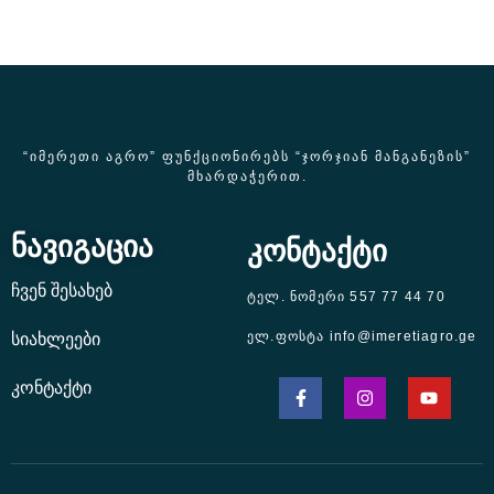
“ᲘᲛᲔᲠᲔᲗᲘ ᲐᲒᲠᲝ” ᲤᲣᲜᲥᲪᲘᲝᲜᲘᲠᲔᲑᲡ “ᲯᲝᲠᲯᲘᲐᲜ ᲛᲐᲜᲒᲐᲜᲔᲖᲘᲡ”
ᲛᲮᲐᲠᲓᲐᲭᲔᲠᲘᲗ.
ნავიგაცია
კონტაქტი
ჩვენ შესახებ
ტელ. ნომერი 557 77 44 70
ელ.ფოსტა info@imeretiagro.ge
სიახლეები
კონტაქტი