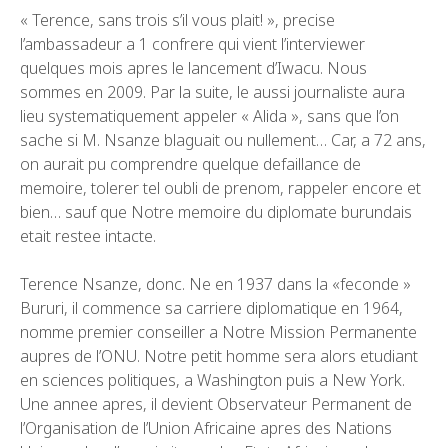
« Terence, sans trois s’il vous plait! », precise
l’ambassadeur a 1 confrere qui vient l’interviewer
quelques mois apres le lancement d’Iwacu. Nous
sommes en 2009. Par la suite, le aussi journaliste aura
lieu systematiquement appeler « Alida », sans que l’on
sache si M. Nsanze blaguait ou nullement… Car, a 72 ans,
on aurait pu comprendre quelque defaillance de
memoire, tolerer tel oubli de prenom, rappeler encore et
bien… sauf que Notre memoire du diplomate burundais
etait restee intacte.
Terence Nsanze, donc. Ne en 1937 dans la «feconde »
Bururi, il commence sa carriere diplomatique en 1964,
nomme premier conseiller a Notre Mission Permanente
aupres de l’ONU. Notre petit homme sera alors etudiant
en sciences politiques, a Washington puis a New York.
Une annee apres, il devient Observateur Permanent de
l’Organisation de l’Union Africaine apres des Nations