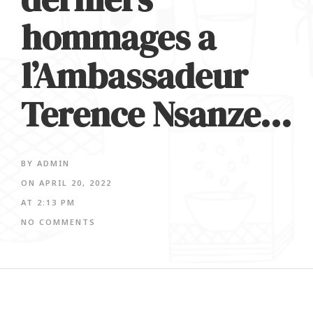
hommages a
l’Ambassadeur
Terence Nsanze…
BY
ADMIN
ON
APRIL 20, 2022
AT
2:13 PM
NO COMMENTS