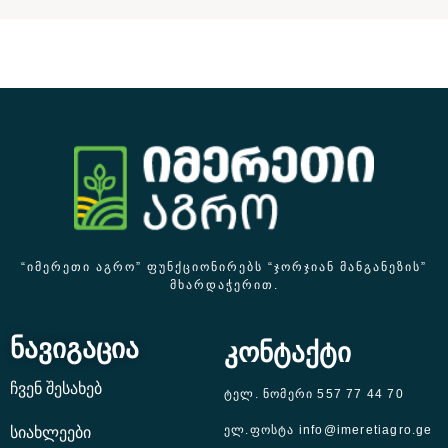
“ᲘᲛᲔᲠᲔᲗᲘ ᲐᲒᲠᲝ” ᲤᲣᲜᲥᲪᲘᲝᲜᲘᲠᲔᲑᲡ “ᲯᲝᲠᲯᲘᲐᲜ ᲛᲐᲜᲒᲐᲜᲔᲖᲘᲡ”
ᲛᲮᲐᲠᲓᲐᲭᲔᲠᲘᲗ.
ნავიგაცია
კონტაქტი
ჩვენ შესახებ
ტელ. ნომერი 557 77 44 70
ელ.ფოსტა info@imeretiagro.ge
სიახლეები