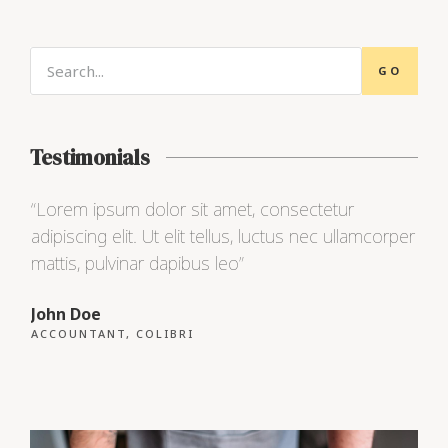
GO
Testimonials
“Lorem ipsum dolor sit amet, consectetur
“Lo
adipiscing elit. Ut elit tellus, luctus nec ullamcorper
adip
mattis, pulvinar dapibus leo”
matt
John Doe
Max
ACCOUNTANT, COLIBRI
CEO