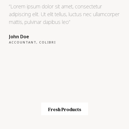
“Lorem ipsum dolor sit amet, consectetur
“Lo
adipiscing elit. Ut elit tellus, luctus nec ullamcorper
adip
mattis, pulvinar dapibus leo”
matt
John Doe
Max
ACCOUNTANT, COLIBRI
CEO
Fresh Products