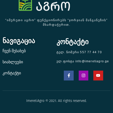
“ᲘᲛᲔᲠᲔᲗᲘ ᲐᲒᲠᲝ” ᲤᲣᲜᲥᲪᲘᲝᲜᲘᲠᲔᲑᲡ “ᲯᲝᲠᲯᲘᲐᲜ ᲛᲐᲜᲒᲐᲜᲔᲖᲘᲡ”
ᲛᲮᲐᲠᲓᲐᲭᲔᲠᲘᲗ.
ნავიგაცია
კონტაქტი
ჩვენ შესახებ
ტელ. ნომერი 557 77 44 70
ელ.ფოსტა info@imeretiagro.ge
სიახლეები
კონტაქტი
ImeretiAgro © 2021. All rights reserved.